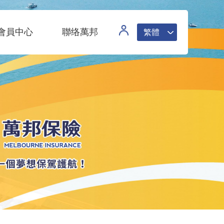
會員中心
聯络萬邦